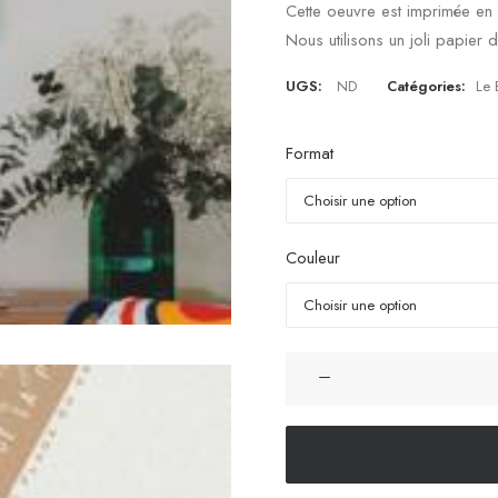
Cette oeuvre est imprimée en F
Nous utilisons un joli papier
UGS:
ND
Catégories:
Le 
Format
Couleur
quantité
de
Affiche
Cap-
Ferret