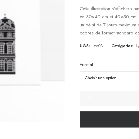
Cette illustration s’affichera
en 30×40 cm et 40×50 cm. Les
un délai de 7 jours maximum 
cadres de format standard c
UGS:
ze08
Catégories:
L
Format
quantité
de
Affiche
Hotel
de
Ville