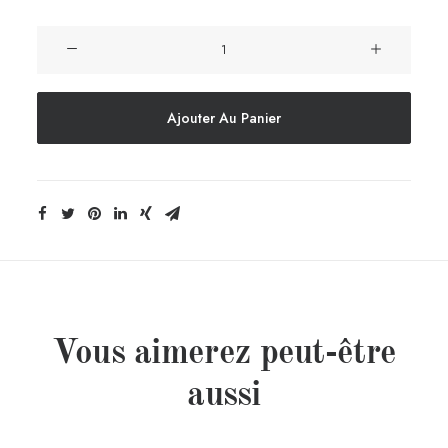
quantité
de
Affiche
Le
Ajouter Au Panier
Bon
Plan
-
Batignolles
Paris
Crème
Vous aimerez peut-être
aussi