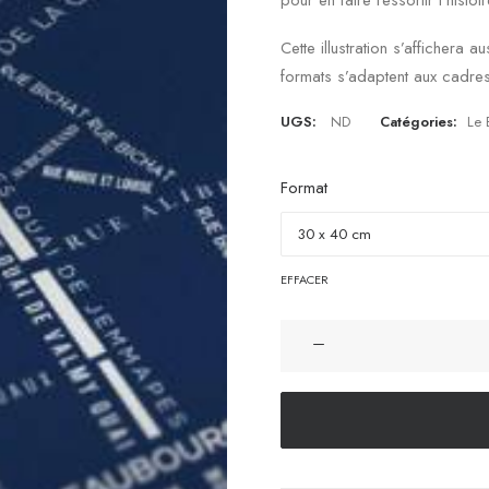
pour en faire ressortir l’histoire
Cette illustration s’afficher
formats s’adaptent aux cadre
UGS:
ND
Catégories:
Le 
Format
effacer
quantité
de
Affiche
Le
Bon
Plan