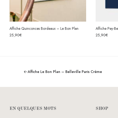
eaux – Le Bon Plan
Affiche Pey-Berland Bordeaux – Le Bon Plan
 OPTIONS
CHOIX DES OPTIONS
25,90
€
Affiche Le Bon Plan – Belleville Paris Crème
EN QUELQUES MOTS
SHOP