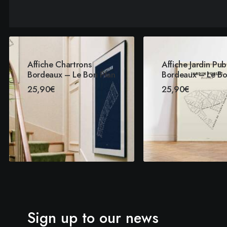
Affiche Chartrons
Affiche Jardin Pub
Bordeaux – Le Bon Plan
Bordeaux – Le Bo
25,90
€
25,90
€
CHOIX DES OPTIONS
CHOIX DES OPTI
Sign up to our news