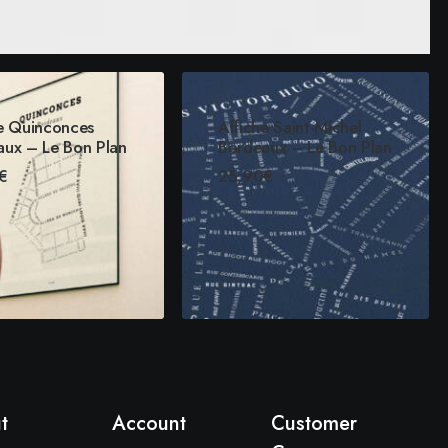
e Quinconces
Affiche Saint-Michel
aux – Le Bon Plan
Bordeaux – Le Bon Plan
€
25,90
€
OIX DES OPTIONS
CHOIX DES OPTIONS
t
Account
Customer