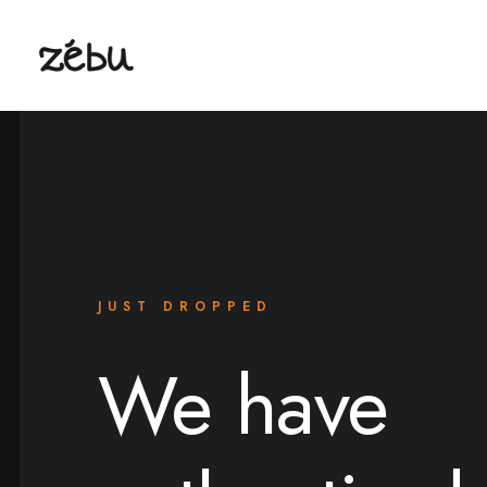
JUST DROPPED
We have