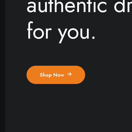
authentic d
for you.
Shop Now