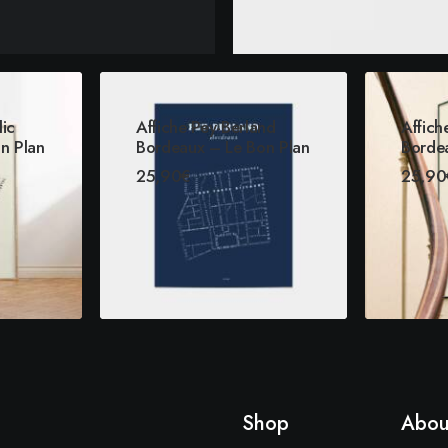
lic
Affiche Pey-Berland
Affich
n Plan
Bordeaux – Le Bon Plan
Borde
25,90
€
25,90
ONS
CHOIX DES OPTIONS
CH
Shop
Abou